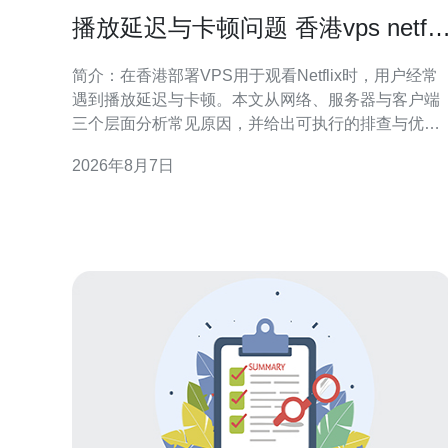
播放延迟与卡顿问题 香港vps netfli
常见问题及解决方案
简介：在香港部署VPS用于观看Netflix时，用户经常
遇到播放延迟与卡顿。本文从网络、服务器与客户端
三个层面分析常见原因，并给出可执行的排查与优化
建议，帮助提升播放稳定性与体验。 为何会出现播放
2026年8月7日
延迟与卡顿 播放延迟与卡顿通常由延迟（latency）、
丢包（packet loss）、带宽拥塞或协议握手延长造
成。地理位置、VPS网络出口质量和