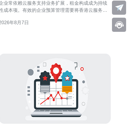
企业常依赖云服务支持业务扩展，租金构成成为持续
性成本项。有效的企业预算管理需要将香港云服务器
租金分摊到业务单元与项目，以提升成本透明度、驱
2026年8月7日
动责任制并支持精细化优化。 明确成本池与责任中心
首先定义成本池（基础设施、网络、存储）与责任中
心（事业部、项目、环境）。清晰的成本边界