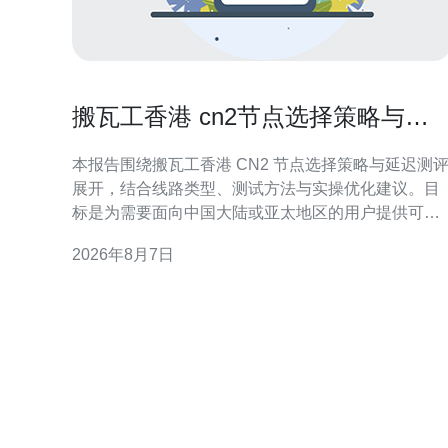
搬瓦工香港 cn2节点选择策略与延
迟测评报告
本报告围绕搬瓦工香港 CN2 节点选择策略与延迟测
展开，结合线路类型、测试方法与实操优化建议。目
标是为需要面向中国大陆或亚太地区的用户提供可执
行的节点评估流程与注意事项，便于在多节点环境下
2026年8月7日
选择最合适的线路。 什么是搬瓦工香港 CN2 节点 搬
瓦工香港 CN2 节点通常指供应商在香港机房提供的
国电信 CN2 路由传输通道。CN2 以路由直