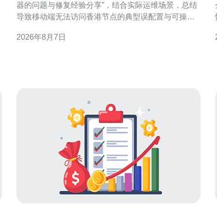
器的问题与修复经验分享”，结合实际运维场景，总结
导致移动端无法访问香港节点的典型误配置与可操作
修复方法，便于快速定位与恢复服务。 DNS 配置错误
2026年8月7日
与解析策略不当 DNS 是移动端无法访问香港服务器最
常见的原因之一。错误的 A/AAAA、CNAME 记录、
TTL 过长、将解析指向私有 IP 或错