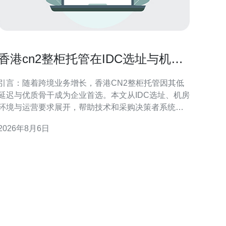
香港cn2整柜托管在IDC选址与机房
环境要求详解
引言：随着跨境业务增长，香港CN2整柜托管因其低
延迟与优质骨干成为企业首选。本文从IDC选址、机房
环境与运营要求展开，帮助技术和采购决策者系统评
估托管方案与风险，并提供落地建议，确保可靠性与
2026年8月6日
规性。 什么是香港CN2整柜托管 香港CN2整柜托管
指在香港IDC内部署整柜服务器并使用CN2骨干网络
直连或